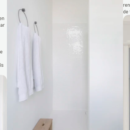
 
ren
de
en 
ar 
e 
s 