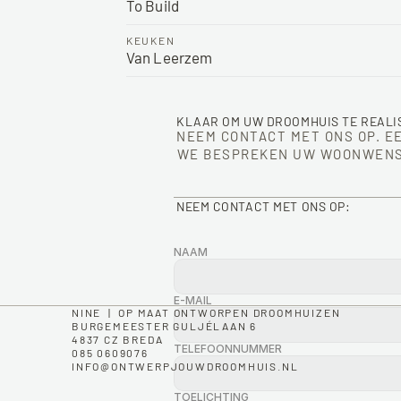
To Build
KEUKEN
Van Leerzem
KLAAR OM UW DROOMHUIS TE REALI
NEEM CONTACT MET ONS OP. E
WE BESPREKEN UW WOONWENS
NEEM CONTACT MET ONS OP:
NAAM
E-MAIL
NINE  |  OP MAAT ONTWORPEN DROOMHUIZEN
BURGEMEESTER GULJÉLAAN 6
4837 CZ BREDA
TELEFOONNUMMER
085 0609076
INFO@ONTWERPJOUWDROOMHUIS.NL
TOELICHTING