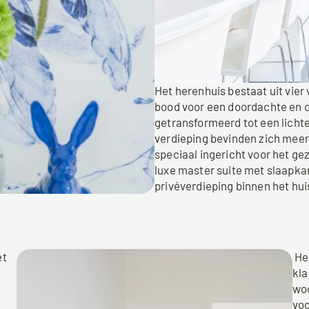
Het herenhuis bestaat uit vie
bood voor een doordachte en co
getransformeerd tot een licht
verdieping bevinden zich mee
speciaal ingericht voor het gezi
luxe master suite met slaapka
privéverdieping binnen het hui
t 
 Het resultaat is een geslaagde renovatie van een 
kla
 
wo
 
voo