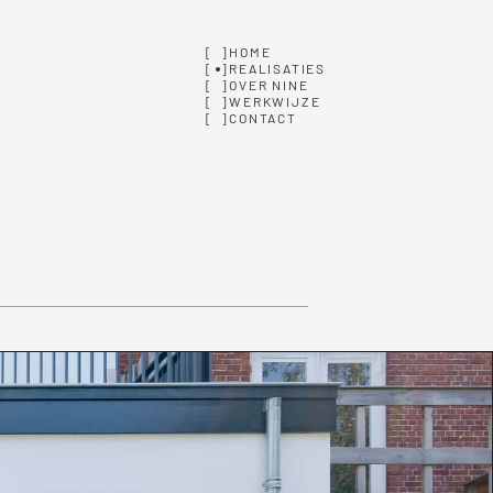
[  ]
HOME
[  ]
REALISATIES
[  ]
OVER NINE
[  ]
WERKWIJZE
[  ]
CONTACT