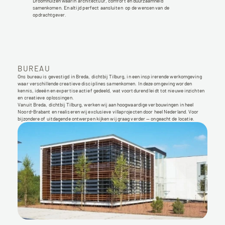
Droomhuizen waarin architectuur, comfort en duurzaamheid 
samenkomen. En altijd perfect aansluiten  op de wensen van de 
opdrachtgever.
BUREAU
Ons bureau is gevestigd in Breda, dichtbij Tilburg, in een inspirerende werkomgeving 
waar verschillende creatieve disciplines samenkomen. In deze omgeving worden 
kennis, ideeën en expertise actief gedeeld, wat voortdurend leidt tot nieuwe inzichten 
en creatieve oplossingen.
Vanuit Breda, dichtbij Tilburg, werken wij aan hoogwaardige verbouwingen in heel 
Noord-Brabant en realiseren wij exclusieve villaprojecten door heel Nederland. Voor 
bijzondere of uitdagende ontwerpen kijken wij graag verder — ongeacht de locatie.