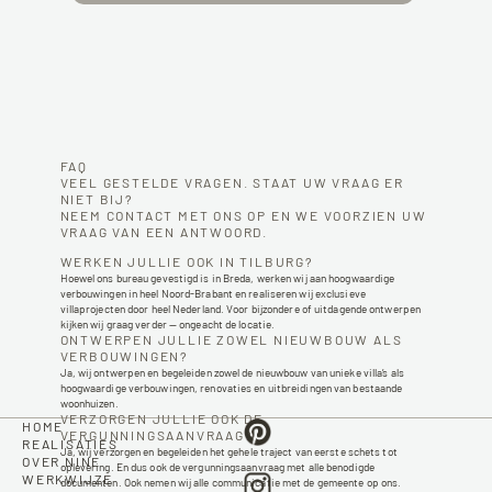
FAQ
VEEL GESTELDE VRAGEN. STAAT UW VRAAG ER 
NIET BIJ?
NEEM CONTACT MET ONS OP EN WE VOORZIEN UW 
VRAAG VAN EEN ANTWOORD.
WERKEN JULLIE OOK IN TILBURG?
Hoewel ons bureau gevestigd is in Breda, werken wij aan hoogwaardige 
verbouwingen in heel Noord-Brabant en realiseren wij exclusieve 
villaprojecten door heel Nederland. Voor bijzondere of uitdagende ontwerpen 
kijken wij graag verder — ongeacht de locatie.
ONTWERPEN JULLIE ZOWEL NIEUWBOUW ALS 
VERBOUWINGEN?  
Ja, wij ontwerpen en begeleiden zowel de nieuwbouw van unieke villa’s als 
hoogwaardige verbouwingen, renovaties en uitbreidingen van bestaande 
woonhuizen. 
VERZORGEN JULLIE OOK DE 
HOME
VERGUNNINGSAANVRAAG? 
REALISATIES
Ja, wij verzorgen en begeleiden het gehele traject van eerste schets tot 
OVER NINE
oplevering. En dus ook de vergunningsaanvraag met alle benodigde 
WERKWIJZE
documenten. Ook nemen wij alle communicatie met de gemeente op ons.  