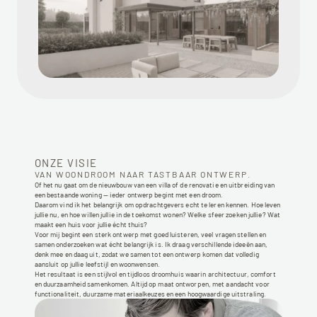
ONZE VISIE
VAN WOONDROOM NAAR TASTBAAR ONTWERP.
Of het nu gaat om de nieuwbouw van een villa of de renovatie en uitbreiding van 
een bestaande woning — ieder ontwerp begint met een droom.
Daarom vind ik het belangrijk om opdrachtgevers echt te leren kennen. Hoe leven 
jullie nu, en hoe willen jullie in de toekomst wonen? Welke sfeer zoeken jullie? Wat 
maakt een huis voor jullie écht thuis?
Voor mij begint een sterk ontwerp met goed luisteren, veel vragen stellen en 
samen onderzoeken wat écht belangrijk is. Ik draag verschillende ideeën aan, 
denk mee en daag uit, zodat we samen tot een ontwerp komen dat volledig 
aansluit op jullie leefstijl en woonwensen.
Het resultaat is een stijlvol en tijdloos droomhuis waarin architectuur, comfort 
en duurzaamheid samenkomen. Altijd op maat ontworpen, met aandacht voor 
functionaliteit, duurzame materiaalkeuzes en een hoogwaardige uitstraling.