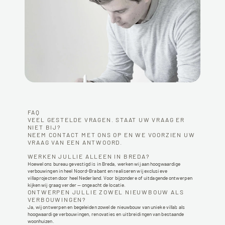
FAQ
VEEL GESTELDE VRAGEN. STAAT UW VRAAG ER 
NIET BIJ?
NEEM CONTACT MET ONS OP EN WE VOORZIEN UW 
VRAAG VAN EEN ANTWOORD.
WERKEN JULLIE ALLEEN IN BREDA?  
Hoewel ons bureau gevestigd is in Breda, werken wij aan hoogwaardige 
verbouwingen in heel Noord-Brabant en realiseren wij exclusieve 
villaprojecten door heel Nederland. Voor bijzondere of uitdagende ontwerpen 
kijken wij graag verder — ongeacht de locatie.
ONTWERPEN JULLIE ZOWEL NIEUWBOUW ALS 
VERBOUWINGEN?  
Ja, wij ontwerpen en begeleiden zowel de nieuwbouw van unieke villa’s als 
hoogwaardige verbouwingen, renovaties en uitbreidingen van bestaande 
woonhuizen. 