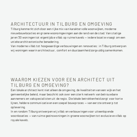
ARCHITECTUUR IN TILBURG EN OMGEVING
Tilburg kenmerkt zich door een rijke mix van karaktervolle woonwijken, moderne 
nieuwbouwlocaties en groene woonomgevingen aan de rand van de stad. Van statige 
jaren ’30 woningen tot eigentijdse villa’s op ruime kavels — iedere locatie vraagt om een 
unieke architectonische benadering.
Van moderne villa’s tot hoogwaardige verbouwingen en renovaties: in Tilburg ontwerpen 
wij woningen waarin architectuur, comfort en duurzaamheid zorgvuldig samenkomen.
WAAROM KIEZEN VOOR EEN ARCHITECT UIT 
TILBURG EN OMGEVING?
Een lokale architect kent niet alleen de omgeving, de kwaliteiten van een wijk en het 
gemeentelijke beleid, maar beschikt ook over een sterk netwerk van betrouwbare 
aannemers en vakspecialisten uit de regio. Die lokale betrokkenheid zorgt voor korte 
lijnen, heldere communicatie en een soepel bouwproces — van eerste ontwerp tot 
oplevering.
In en rondom Tilburg ontwerpen wij villa’s en verbouwingen voor uiteenlopende 
woonlocaties — van ruime gezinswoningen in groene woonwijken tot exclusieve villa’s op 
royale kavels.