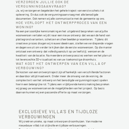
VERZORGEN JULLIE OOK DE 
VERGUNNINGSAANVRAAG? 
Ja, wij verzorgen en begeleiden het gehele traject van eerste schets tot 
oplevering. En dus ook de vergunningsaanvraag met alle benodigde 
documenten. Ook nemen wij alle communicatie met de gemeente op ons.  
HOE VERLOOPT HET ONTWERPPROCES VAN EEN 
WONING?
Na een persoonlijke kennismaking en het uitgebreid bespreken van al jullie 
woonwensen vertalen wij dit naar een nieuw ontwerp dat we aan de hand van 
plattegrond varianten, schetsen en sfeerbeelden presenteren.  Tijdens dit 
creatieve proces dragen wij nieuwe ideeën aan, stellen we verdiepende vragen 
en dagen we uit om verder te kijken dan de eerste woonwensen. Op die manier 
ontstaat een ontwerp dat volledig aansluit op uw leefstijl, wensen en de 
kwaliteit van de locatie. Na meerdere ontwerpsessies werken we het plan uit 
tot levensechte 3D-visualisaties van uw toekomstige droomhuis.
WAT KOST HET ONTWERPEN VAN EEN VILLA OF 
VERBOUWING? 
De kosten van een ontwerptraject zijn afhankelijk van verschillende factoren 
en daardoor altijd maatwerk. Onder meer de omvang van de woning, de 
complexiteit van het ontwerp en het benodigde vergunningstraject spelen 
hierin een belangrijke rol. Tijdens een vrijblijvende kennismaking bespreken 
wij graag uw woonwensen en de mogelijkheden van het project. Op basis 
daarvan kunnen wij een passende offerte op maat verzorgen.
EXCLUSIEVE VILLA’S EN TIJDLOZE 
VERBOUWINGEN
Wij creëren unieke, op maat ontworpen droomhuizen. Van moderne 
nieuwbouw villa’s tot stijlvolle en tijdloze verbouwingen.