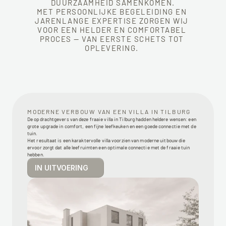
DUURZAAMHEID SAMENKOMEN.
MET PERSOONLIJKE BEGELEIDING EN 
JARENLANGE EXPERTISE ZORGEN WIJ 
VOOR EEN HELDER EN COMFORTABEL 
PROCES — VAN EERSTE SCHETS TOT 
OPLEVERING. 
MODERNE VERBOUW VAN EEN VILLA IN TILBURG
De opdrachtgevers van deze fraaie villa in Tilburg hadden heldere wensen: een 
grote upgrade in comfort, een fijne leefkeuken en een goede connectie met de 
tuin. 
Het resultaat is een karaktervolle villa voorzien van moderne uitbouw die 
ervoor zorgt dat alle leefruimten een optimale connectie met de fraaie tuin 
hebben. 
IN UITVOERING